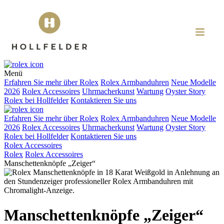
Menü
Erfahren Sie mehr über
Rolex
Rolex
Armbanduhren
Neue Modelle
2026
Rolex
Accessoires
Uhrmacherkunst
Wartung
Oyster Story
Rolex
bei
Hollfelder
Kontaktieren Sie uns
Erfahren Sie mehr über
Rolex
Rolex
Armbanduhren
Neue Modelle
2026
Rolex
Accessoires
Uhrmacherkunst
Wartung
Oyster Story
Rolex
bei
Hollfelder
Kontaktieren Sie uns
Rolex Accessoires
Rolex
Rolex
Accessoires
Manschettenknöpfe „Zeiger“
Manschettenknöpfe „Zeiger“