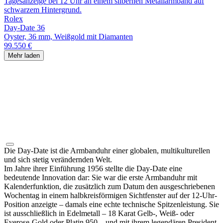
Rolex
Day-Date 36
Oyster, 36 mm, Weißgold mit Diamanten
99.550 €
Mehr laden
Die Day-Date ist die Armbanduhr einer globalen, multikulturellen
und sich stetig verändernden Welt.
Im Jahre ihrer Einführung 1956 stellte die Day‑Date eine
bedeutende Innovation dar: Sie war die erste Armbanduhr mit
Kalenderfunktion, die zusätzlich zum Datum den ausgeschriebenen
Wochentag in einem halbkreisförmigen Sichtfenster auf der 12‑Uhr-
Position anzeigte – damals eine echte technische Spitzenleistung. Sie
ist ausschließlich in Edelmetall – 18 Karat Gelb-, Weiß- oder
Everose-Gold oder Platin 950 – und mit ihrem legendären President-