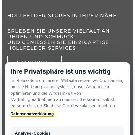
HOLLFELDER STORES IN IHRER NÄHE
ERLEBEN SIE UNSERE VIELFALT AN
UHREN UND SCHMUCK
UND GENIESSEN SIE EINZIGARTIGE H
OLLFELDER SERVICES
STANDORTE
Ihre Privatsphäre ist uns wichtig
TELEFON:
+49 8386 3729790
Im Rolex-Bereich unserer Website setzen wir Cookies ein,
um die Nutzung zu analysieren, unser Angebot zu
ZUM
KONTAKTFORMULAR
optimieren und die Wirksamkeit von
Marketingmaßnahmen zu messen. Sie können selbst
entscheiden, ob Sie diese Cookies zulassen möchten.
HOLLFELDER
Datenschutzerklärung
NEWSLETTER
Analyse-Cookies