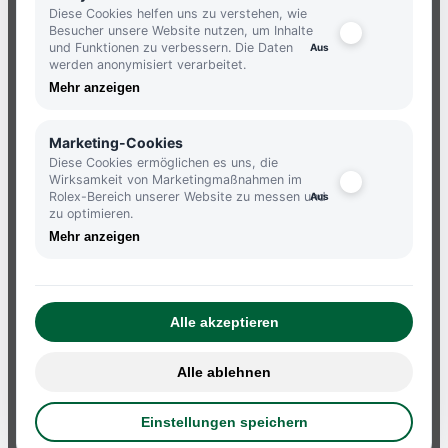
Diese Cookies helfen uns zu verstehen, wie
Besucher unsere Website nutzen, um Inhalte
und Funktionen zu verbessern. Die Daten
JETZT ANMELDEN UND KEINE
werden anonymisiert verarbeitet.
NEUIGKEITEN MEHR VERPASSEN.
Mehr anzeigen
ANMELDEN
Marketing-Cookies
Diese Cookies ermöglichen es uns, die
Wirksamkeit von Marketingmaßnahmen im
Rolex-Bereich unserer Website zu messen und
zu optimieren.
Mehr anzeigen
ATELIERS
IMPRESSUM
Alle akzeptieren
DATENSCHUTZBESTIMMUNGEN
AGB
Alle ablehnen
WIDERRUF
COOKIE EINSTELLUNGEN
Einstellungen speichern