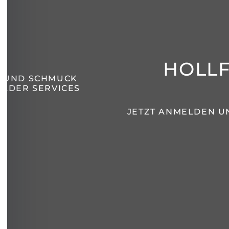
HOLL
N UND SCHMUCK
LDER SERVICES
JETZT ANMELDEN U