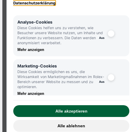
Datenschutzerklärung
Analyse-Cookies
Diese Cookies helfen uns zu verstehen, wie
HOLLFELDER STORES IN IHRER NÄHE
Besucher unsere Website nutzen, um Inhalte und
Funktionen zu verbessern. Die Daten werden
anonymisiert verarbeitet.
ERLEBEN SIE UNSERE VIELFALT AN UHRE
Mehr anzeigen
UND GENIESSEN SIE EINZIGARTIGE HOLLFE
STANDORTE
Marketing-Cookies
Diese Cookies ermöglichen es uns, die
Wirksamkeit von Marketingmaßnahmen im Rolex-
TELEFON:
+49 8386 3729790
Bereich unserer Website zu messen und zu
optimieren.
ZUM
KONTAKTFORMULAR
Mehr anzeigen
Alle akzeptieren
Alle ablehnen