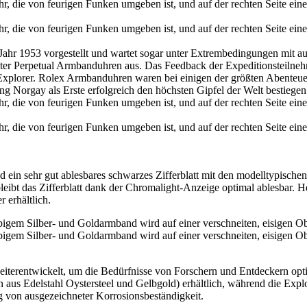
Jahr 1953 vorgestellt und wartet sogar unter Extrembedingungen mit a
ter Perpetual Armbanduhren aus. Das Feedback der Expeditionsteilnehm
Explorer.
Rolex
Armbanduhren waren bei einigen der größten Abenteuer 
 Norgay als Erste erfolgreich den höchsten Gipfel der Welt bestiegen
d ein sehr gut ablesbares schwarzes Zifferblatt mit den modelltypischen
leibt das Zifferblatt dank der Chromalight-Anzeige optimal ablesbar. H
erhältlich.
terentwickelt, um die Bedürfnisse von Forschern und Entdeckern optim
n aus Edelstahl Oystersteel und Gelbgold) erhältlich, während die Explor
ng von ausgezeichneter Korrosionsbeständigkeit.