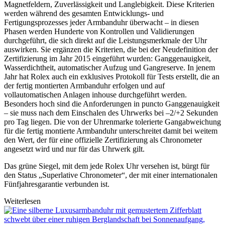
Magnetfeldern, Zuverlässigkeit und Langlebigkeit. Diese Kriterien
werden während des gesamten Entwicklungs- und
Fertigungsprozesses jeder Armbanduhr überwacht – in diesen
Phasen werden Hunderte von Kontrollen und Validierungen
durchgeführt, die sich direkt auf die Leistungsmerkmale der Uhr
auswirken. Sie ergänzen die Kriterien, die bei der Neudefinition der
Zertifizierung im Jahr 2015 eingeführt wurden: Ganggenauigkeit,
Wasserdichtheit, automatischer Aufzug und Gangreserve. In jenem
Jahr hat
Rolex
auch ein exklusives Protokoll für Tests erstellt, die an
der fertig montierten Armbanduhr erfolgen und auf
vollautomatischen Anlagen inhouse durchgeführt werden.
Besonders hoch sind die Anforderungen in puncto Ganggenauigkeit
– sie muss nach dem Einschalen des Uhrwerks bei –2/+2 Sekunden
pro Tag liegen. Die von der Uhrenmarke tolerierte Gangabweichung
für die fertig montierte Armbanduhr unterschreitet damit bei weitem
den Wert, der für eine offizielle Zertifizierung als Chronometer
angesetzt wird und nur für das Uhrwerk gilt.
Das grüne Siegel, mit dem jede
Rolex
Uhr versehen ist, bürgt für
den Status „Superlative Chronometer“, der mit einer internationalen
Fünfjahresgarantie verbunden ist.
Weiterlesen