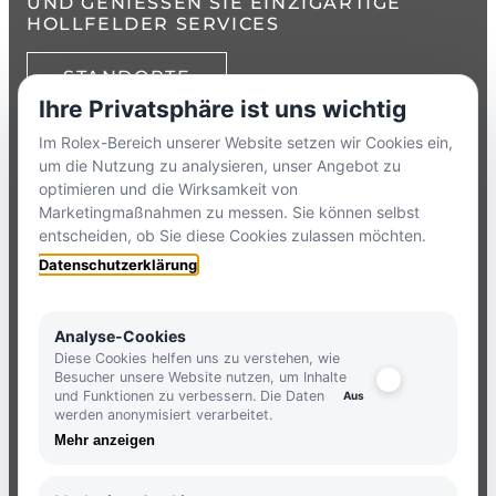
UND GENIESSEN SIE EINZIGARTIGE H
OLLFELDER SERVICES
STANDORTE
Ihre Privatsphäre ist uns wichtig
TELEFON:
+49 8386 3729790
Im Rolex-Bereich unserer Website setzen wir Cookies ein,
um die Nutzung zu analysieren, unser Angebot zu
ZUM
KONTAKTFORMULAR
optimieren und die Wirksamkeit von
Marketingmaßnahmen zu messen. Sie können selbst
entscheiden, ob Sie diese Cookies zulassen möchten.
HOLLFELDER
Datenschutzerklärung
NEWSLETTER
Analyse-Cookies
Diese Cookies helfen uns zu verstehen, wie
Besucher unsere Website nutzen, um Inhalte
und Funktionen zu verbessern. Die Daten
JETZT ANMELDEN UND KEINE
werden anonymisiert verarbeitet.
NEUIGKEITEN MEHR VERPASSEN.
Mehr anzeigen
ANMELDEN