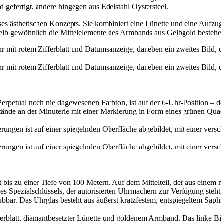
efertigt, andere hingegen aus Edelstahl Oystersteel.
eses ästhetischen Konzepts. Sie kombiniert eine Lünette und eine Aufzu
lb gewöhnlich die Mittelelemente des Armbands aus Gelbgold bestehe
 Perpetual noch nie dagewesenen Farbton, ist auf der 6‑Uhr-Position – 
nde an der Minuterie mit einer Markierung in Form eines grünen Qua
 bis zu einer Tiefe von 100 Metern. Auf dem Mittelteil, der aus einem ma
nes Spezialschlüssels, der autorisierten Uhrmachern zur Verfügung ste
bbar. Das Uhrglas besteht aus äußerst kratzfestem, entspiegeltem Saph