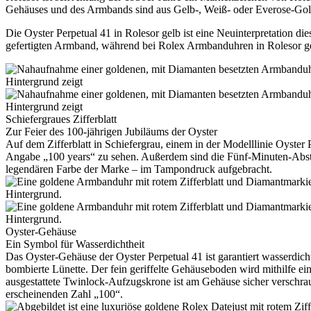
Gehäuses und des Armbands sind aus Gelb-, Weiß- oder Everose-Gold g
Die Oyster Perpetual 41 in Rolesor gelb ist eine Neuinterpretation di
gefertigten Armband, während bei
Rolex
Armbanduhren in Rolesor ge
Schiefergraues Zifferblatt
Zur Feier des 100-jährigen Jubiläums der Oyster
Auf dem Zifferblatt in Schiefergrau, einem in der Modelllinie Oyster
Angabe „100 years“ zu sehen. Außerdem sind die Fünf-Minuten-Abstä
legendären Farbe der Marke – im Tampondruck aufgebracht.
Oyster-Gehäuse
Ein Symbol für Wasserdichtheit
Das Oyster-Gehäuse der Oyster Perpetual 41 ist garantiert wasserdicht
bombierte Lünette. Der fein geriffelte Gehäuseboden wird mithilfe ei
ausgestattete Twinlock-Aufzugskrone ist am Gehäuse sicher verschrau
erscheinenden Zahl „100“.