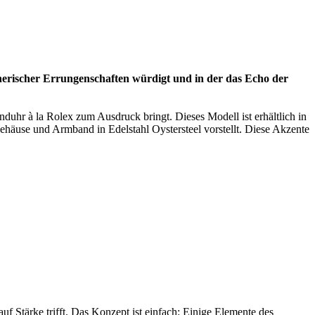
cherischer Errungenschaften würdigt und in der das Echo der
anduhr à la
Rolex
zum Ausdruck bringt. Dieses Modell ist erhältlich in
ehäuse und Armband in Edelstahl Oystersteel vorstellt. Diese Akzente
uf Stärke trifft. Das Konzept ist einfach: Einige Elemente des