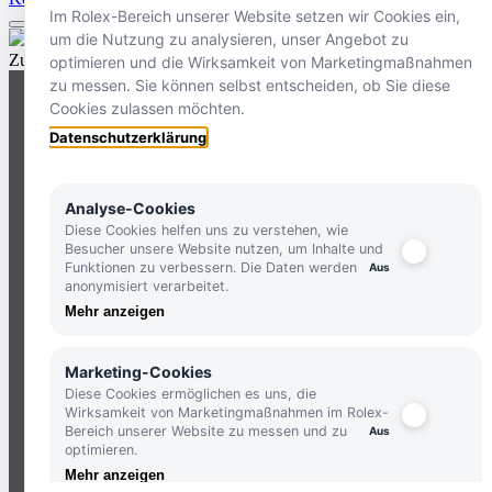
Im Rolex-Bereich unserer Website setzen wir Cookies ein,
um die Nutzung zu analysieren, unser Angebot zu
Zurück nach oben
optimieren und die Wirksamkeit von Marketingmaßnahmen
zu messen. Sie können selbst entscheiden, ob Sie diese
Cookies zulassen möchten.
Datenschutzerklärung
Analyse-Cookies
Diese Cookies helfen uns zu verstehen, wie
HOLLFELDER STORES IN IHRER NÄHE
Besucher unsere Website nutzen, um Inhalte und
Funktionen zu verbessern. Die Daten werden
anonymisiert verarbeitet.
ERLEBEN SIE UNSERE VIELFALT AN UHRE
Mehr anzeigen
UND GENIESSEN SIE EINZIGARTIGE HOLLFE
STANDORTE
Marketing-Cookies
Diese Cookies ermöglichen es uns, die
Wirksamkeit von Marketingmaßnahmen im Rolex-
TELEFON:
+49 8386 3729790
Bereich unserer Website zu messen und zu
optimieren.
ZUM
KONTAKTFORMULAR
Mehr anzeigen