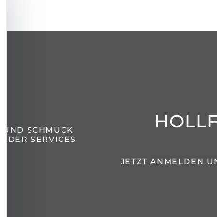
HOLL
N UND SCHMUCK
LDER SERVICES
JETZT ANMELDEN U