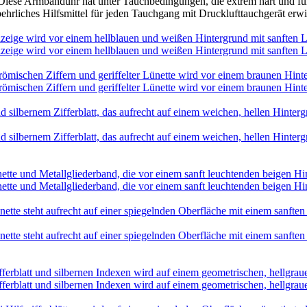
Diese Armbanduhr hat unter Tauchbedingungen, die extrem hart und für 
tbehrliches Hilfsmittel für jeden Tauchgang mit Drucklufttauchgerät erw