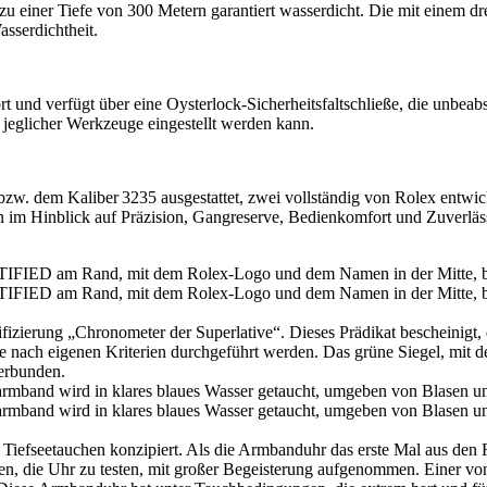
u einer Tiefe von 300 Metern garantiert wasserdicht. Die mit einem dr
sserdichtheit.
 und verfügt über eine Oysterlock-Sicherheitsfaltschließe, die unbeabs
jeglicher Werkzeuge eingestellt werden kann.
zw. dem Kaliber 3235 ausgestattet, zwei vollständig von
Rolex
entwic
n im Hinblick auf Präzision, Gangreserve, Bedienkomfort und Zuverlä
tifizierung „Chronometer der Superlative“. Dieses Prädikat bescheinig
e nach eigenen Kriterien durchgeführt werden. Das grüne Siegel, mit 
verbunden.
 Tiefseetauchen konzipiert. Als die Armbanduhr das erste Mal aus den
en, die Uhr zu testen, mit großer Begeisterung aufgenommen. Einer von