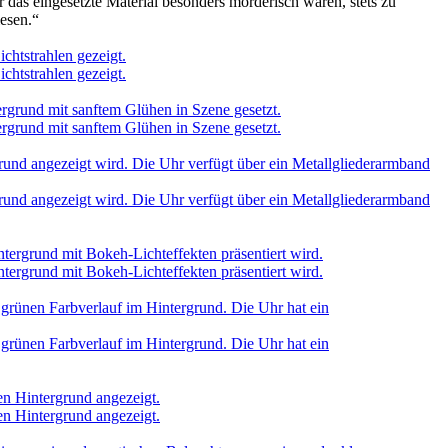
das eingesetzte Material besonders mörderisch waren, stets zu
iesen.“