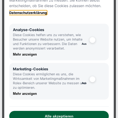
Marketingmaßnahmen zu messen. Sie können selbst
entscheiden, ob Sie diese Cookies zulassen möchten.
HOLLFELDER
Datenschutzerklärung
NEWSLETTER
Analyse-Cookies
Diese Cookies helfen uns zu verstehen, wie
Besucher unsere Website nutzen, um Inhalte
und Funktionen zu verbessern. Die Daten
JETZT ANMELDEN UND KEINE
werden anonymisiert verarbeitet.
NEUIGKEITEN MEHR VERPASSEN.
Mehr anzeigen
ANMELDEN
Marketing-Cookies
Diese Cookies ermöglichen es uns, die
Wirksamkeit von Marketingmaßnahmen im
Rolex-Bereich unserer Website zu messen und
zu optimieren.
Mehr anzeigen
ATELIERS
IMPRESSUM
Alle akzeptieren
DATENSCHUTZBESTIMMUNGEN