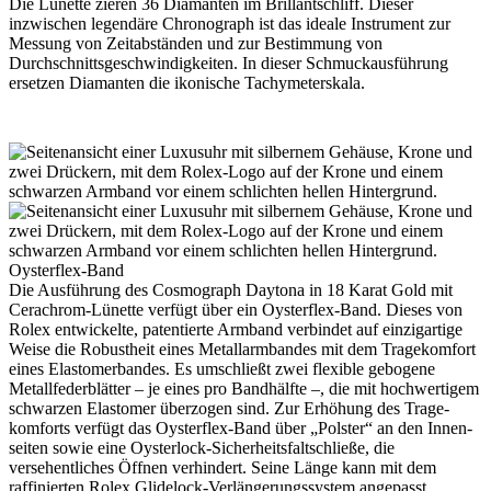
Die Lünette zieren 36 Diamanten im Brillantschliff. Dieser
inzwischen legendäre Chronograph ist das ideale Instrument zur
Messung von Zeit­abständen und zur Bestimmung von
Durchschnitts­geschwindigkeiten. In dieser Schmuckausführung
ersetzen Diamanten die ikonische Tachymeterskala.
Oysterflex-Band
Die Ausführung des Cosmograph Daytona in 18 Karat Gold mit
Cerachrom-Lünette verfügt über ein Oysterflex-Band. Dieses von
Rolex
entwickelte, patentierte Armband verbindet auf einzigartige
Weise die Robustheit eines Metall­armbandes mit dem Tragekomfort
eines Elastomerbandes. Es umschließt zwei flexible gebogene
Metall­federblätter – je eines pro Bandhälfte –, die mit hoch­wertigem
schwarzen Elastomer überzogen sind. Zur Erhöhung des Trage­
komforts verfügt das Oysterflex-Band über „Polster“ an den Innen­
seiten sowie eine Oysterlock-Sicherheits­faltschließe, die
versehentliches Öffnen verhindert. Seine Länge kann mit dem
raffinierten
Rolex
Glidelock-Verlängerungssystem angepasst