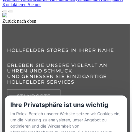
Kontaktieren Sie uns
Zurück nach oben
HOLLFELDER STORES IN IHRER NÄHE
ERLEBEN SIE UNSERE VIELFALT AN
UHREN UND SCHMUCK
UND GENIESSEN SIE EINZIGARTIGE H
OLLFELDER SERVICES
STANDORTE
Ihre Privatsphäre ist uns wichtig
TELEFON:
+49 8386 3729790
Im Rolex-Bereich unserer Website setzen wir Cookies ein,
um die Nutzung zu analysieren, unser Angebot zu
ZUM
KONTAKTFORMULAR
optimieren und die Wirksamkeit von