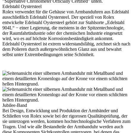
Edelstahl Oystersteel
Rolex
verwendet für die Gehäuse von Armbanduhren aus Edelstahl
ausschließlich Edelstahl Oystersteel. Der speziell von
Rolex
entwickelte Edelstahl Oystersteel gehört zur Stahlsorte „Edelstahl
904L“ − einer Legierung, die meistens in der Spitzen­technologie,
der Raumfahrt­industrie oder der chemischen Industrie eingesetzt
wird, wo es auf höchste Korrosions­beständigkeit ankommt.
Edelstahl Oystersteel ist extrem widerstandsfähig, zeichnet sich nach
dem Polieren durch außergewöhnlichen Glanz aus und bewahrt
selbst unter Extrem­bedingungen seine Schönheit.
Jubilee-Band
Bei Design, Entwicklung und Produktion der Armbänder und
Schließen von
Rolex
sowie bei der rigorosen Qualitätsprüfung, der
sie unterzogen werden, kommen hoch­technologische Verfahren zum
Tragen. Und wie alle Bestandteile der Armbanduhr werden auch
diese Komponenten Sichtkontrollen unterzogen, bei denen das