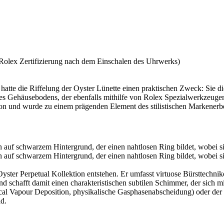
Rolex
Zertifizierung nach dem Einschalen des Uhrwerks)
hatte die Riffelung der Oyster Lünette einen praktischen Zweck: Sie 
s Gehäuse­bodens, der ebenfalls mithilfe von
Rolex
Spezial­werkzeugen
ktion und wurde zu einem prägenden Element des stilistischen Markener
er Oyster Perpetual Kollektion entstehen. Er umfasst virtuose Bürsttechn
g und schafft damit einen charakteristischen subtilen Schimmer, der sic
al Vapour Deposition, physikalische Gasphasen­abscheidung) oder der G
ld.