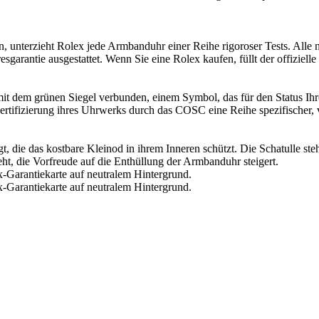
n, unterzieht
Rolex
jede Armbanduhr einer Reihe rigoroser Tests. Alle
es­garantie ausgestattet. Wenn Sie eine
Rolex
kaufen, füllt der offiziell
mit dem grünen Siegel verbunden, einem Symbol, das für den Status Ih
 Zertifizierung ihres Uhrwerks durch das COSC eine Reihe spezifischer,
, die das kostbare Kleinod in ihrem Inneren schützt. Die Schatulle ste
teht, die Vorfreude auf die Enthüllung der Armbanduhr steigert.