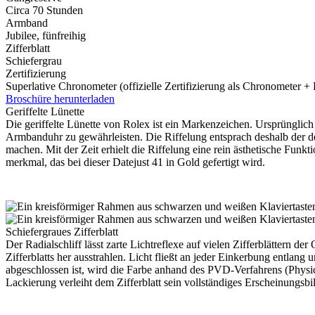
Circa 70 Stunden
Armband
Jubilee, fünfreihig
Zifferblatt
Schiefergrau
Zertifizierung
Superlative Chronometer (offizielle Zertifizierung als Chronometer +
Broschüre herunterladen
Geriffelte Lünette
Die geriffelte Lünette von
Rolex
ist ein Markenzeichen. Ursprünglich 
Armbanduhr zu gewährleisten. Die Riffelung entsprach deshalb der de
machen. Mit der Zeit erhielt die Riffelung eine rein ästhetische Fun
merkmal, das bei dieser Datejust 41 in Gold gefertigt wird.
Schiefergraues Zifferblatt
Der Radialschliff lässt zarte Lichtreflexe auf vielen Zifferblättern d
Zifferblatts her ausstrahlen. Licht fließt an jeder Einkerbung entlan
abgeschlossen ist, wird die Farbe anhand des PVD-Verfahrens (Physic
Lackierung verleiht dem Zifferblatt sein vollständiges Erscheinungsbi