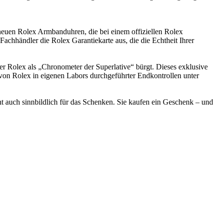
 neuen
Rolex
Armbanduhren, die bei einem offiziellen
Rolex
e Fachhändler die
Rolex
Garantiekarte aus, die die Echtheit Ihrer
rer
Rolex
als „Chronometer der Superlative“ bürgt. Dieses exklusive
 von
Rolex
in eigenen Labors durchgeführter Endkontrollen unter
ht auch sinnbildlich für das Schenken. Sie kaufen ein Geschenk – und