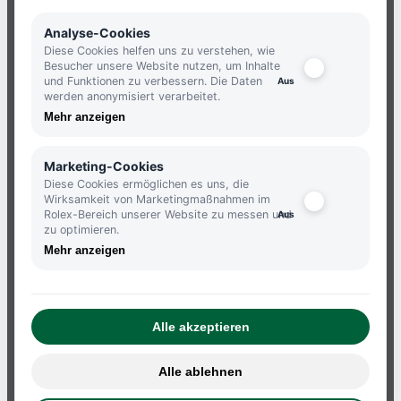
NEWSLETTER
Analyse-Cookies
Diese Cookies helfen uns zu verstehen, wie
Besucher unsere Website nutzen, um Inhalte
und Funktionen zu verbessern. Die Daten
JETZT ANMELDEN UND KEINE
werden anonymisiert verarbeitet.
NEUIGKEITEN MEHR VERPASSEN.
Mehr anzeigen
ANMELDEN
Marketing-Cookies
Diese Cookies ermöglichen es uns, die
Wirksamkeit von Marketingmaßnahmen im
Rolex-Bereich unserer Website zu messen und
zu optimieren.
Mehr anzeigen
ATELIERS
IMPRESSUM
Alle akzeptieren
DATENSCHUTZBESTIMMUNGEN
AGB
Alle ablehnen
WIDERRUF