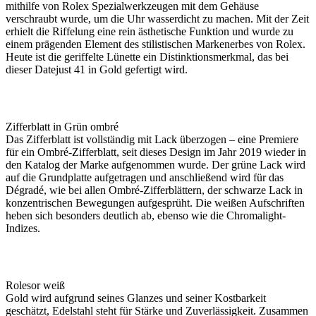
mithilfe von
Rolex
Spezial­werkzeugen mit dem Gehäuse
verschraubt wurde, um die Uhr wasserdicht zu machen. Mit der Zeit
erhielt die Riffelung eine rein ästhetische Funktion und wurde zu
einem prägenden Element des stilistischen Markenerbes von
Rolex
.
Heute ist die geriffelte Lünette ein Distinktions­merkmal, das bei
dieser Datejust 41 in Gold gefertigt wird.
Zifferblatt in Grün ombré
Das Zifferblatt ist vollständig mit Lack überzogen – eine Premiere
für ein Ombré-Zifferblatt, seit dieses Design im Jahr 2019 wieder in
den Katalog der Marke aufgenommen wurde. Der grüne Lack wird
auf die Grundplatte aufgetragen und anschließend wird für das
Dégradé, wie bei allen Ombré-Zifferblättern, der schwarze Lack in
konzentrischen Bewegungen aufgesprüht. Die weißen Aufschriften
heben sich besonders deutlich ab, ebenso wie die Chromalight-
Indizes.
Rolesor weiß
Gold wird aufgrund seines Glanzes und seiner Kostbarkeit
geschätzt, Edelstahl steht für Stärke und Zuverlässigkeit. Zusammen