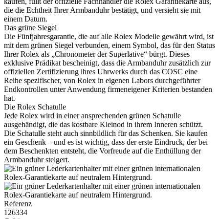
kaufen, füllt der offizielle Fachhändler die
Rolex
Garantiekarte aus,
die die Echtheit Ihrer Armbanduhr bestätigt, und versieht sie mit
einem Datum.
Das grüne Siegel
Die Fünfjahresgarantie, die auf alle
Rolex
Modelle gewährt wird, ist
mit dem grünen Siegel verbunden, einem Symbol, das für den Status
Ihrer
Rolex
als „Chronometer der Superlative“ bürgt. Dieses
exklusive Prädikat bescheinigt, dass die Armbanduhr zusätzlich zur
offiziellen Zertifizierung ihres Uhrwerks durch das COSC eine
Reihe spezifischer, von
Rolex
in eigenen Labors durchgeführter
Endkontrollen unter Anwendung firmeneigener Kriterien bestanden
hat.
Die
Rolex
Schatulle
Jede
Rolex
wird in einer ansprechenden grünen Schatulle
ausgehändigt, die das kostbare Kleinod in ihrem Inneren schützt.
Die Schatulle steht auch sinnbildlich für das Schenken. Sie kaufen
ein Geschenk – und es ist wichtig, dass der erste Eindruck, der bei
dem Beschenkten entsteht, die Vorfreude auf die Enthüllung der
Armbanduhr steigert.
Referenz
126334