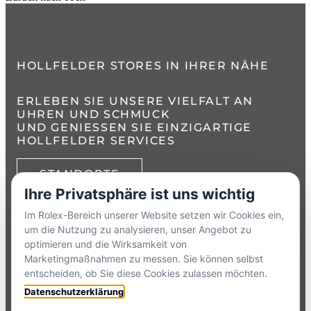
HOLLFELDER STORES IN IHRER NÄHE
ERLEBEN SIE UNSERE VIELFALT AN
UHREN UND SCHMUCK
UND GENIESSEN SIE EINZIGARTIGE H
OLLFELDER SERVICES
STANDORTE
Ihre Privatsphäre ist uns wichtig
TELEFON:
+49 8386 3729790
Im Rolex-Bereich unserer Website setzen wir Cookies ein,
um die Nutzung zu analysieren, unser Angebot zu
ZUM
KONTAKTFORMULAR
optimieren und die Wirksamkeit von
Marketingmaßnahmen zu messen. Sie können selbst
entscheiden, ob Sie diese Cookies zulassen möchten.
HOLLFELDER
Datenschutzerklärung