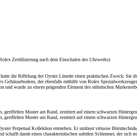
Rolex
Zertifizierung nach dem Einschalen des Uhrwerks)
hatte die Riffelung der Oyster Lünette einen praktischen Zweck: Sie 
s Gehäuse­bodens, der ebenfalls mithilfe von
Rolex
Spezial­werkzeugen
ktion und wurde zu einem prägenden Element des stilistischen Markener
er Oyster Perpetual Kollektion entstehen. Er umfasst virtuose Bürsttechn
g und schafft damit einen charakteristischen subtilen Schimmer, der sic