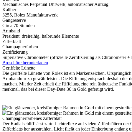
Mechanisches Perpetual-Uhrwerk, automatischer Aufzug
Kaliber
3255,
Rolex
Manufakturwerk
Gangreserve
Circa 70 Stunden
Armband
President, dreireihig, halbrunde Elemente
Zifferblatt
Champagnerfarben
Zertifizierung
Superlative Chronometer (offizielle Zertifizierung als Chronometer +
Broschüre herunterladen
Geriffelte Lünette
Die geriffelte Lünette von
Rolex
ist ein Markenzeichen. Ursprünglich 
Armbanduhr zu gewährleisten. Die Riffelung entsprach deshalb der de
machen. Mit der Zeit erhielt die Riffelung eine rein ästhetische Fun
merkmal, das bei dieser Day-Date 36 in Gold gefertigt wird.
Champagner­farbenes Zifferblatt
Der Radialschliff lässt zarte Lichtreflexe auf vielen Zifferblättern d
Zifferblatts her ausstrahlen. Licht fließt an jeder Einkerbung entlan