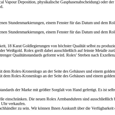
al Vapour Deposition, physikalische Gasphasen­abscheidung) oder der G
ld.
eit, 18 Karat Gold­legierungen von höchster Qualität selbst zu produzie
oder Weißgold.
Rolex
greift dabei ausschließlich auf feinste Metalle z
renger Qualitäts­standards geformt wird.
Rolex
' Streben nach Exzellen
dards der Marke mit größter Sorgfalt von Hand gefertigt. Es ist selbs
lle einschränken. Die neuen
Rolex
Armbanduhren sind ausschließlich be
 Uhr verkaufen.
chhändler zu sein. Wir können Ihnen Auskunft über die Verfügbarkeit