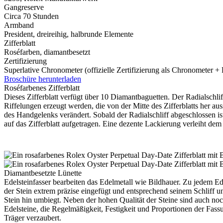
Gangreserve
Circa 70 Stunden
Armband
President, dreireihig, halbrunde Elemente
Zifferblatt
Roséfarben, diamantbesetzt
Zertifizierung
Superlative Chronometer (offizielle Zertifizierung als Chronometer +
Broschüre herunterladen
Roséfarbenes Zifferblatt
Dieses Zifferblatt verfügt über 10 Diamantbaguetten. Der Radialschliff
Riffelungen erzeugt werden, die von der Mitte des Zifferblatts her au
des Handgelenks verändert. Sobald der Radialschliff abgeschlossen i
auf das Zifferblatt aufgetragen. Eine dezente Lackierung verleiht dem 
Diamantbesetzte Lünette
Edelsteinfasser bearbeiten das Edelmetall wie Bildhauer. Zu jedem E
der Stein extrem präzise eingefügt und entsprechend seinem Schliff un
Stein hin umbiegt. Neben der hohen Qualität der Steine sind auch noc
Edelsteine, die Regelmäßigkeit, Festigkeit und Proportionen der Fas
Träger verzaubert.