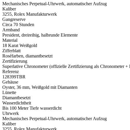
Mechanisches Perpetual-Uhrwerk, automatischer Aufzug
Kaliber
3255,
Rolex
Manufakturwerk
Gangreserve
Circa 70 Stunden
Armband
President, dreireihig, halbrunde Elemente
Material
18 Karat Weißgold
Zifferblatt
Roséfarben, diamantbesetzt
Zertifizierung
Superlative Chronometer (offizielle Zertifizierung als Chronometer +
Referenz
128399TBR
Gehäuse
Oyster, 36 mm, Weißgold mit Diamanten
Lünette
Diamantbesetzt
Wasserdichtheit
Bis 100 Meter Tiefe wasserdicht
Uhrwerk
Mechanisches Perpetual-Uhrwerk, automatischer Aufzug
Kaliber
3255,
Rolex
Manufakturwerk