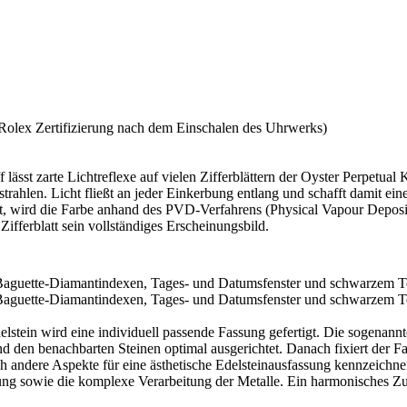
Rolex
Zertifizierung nach dem Einschalen des Uhrwerks)
 lässt zarte Lichtreflexe auf vielen Zifferblättern der Oyster Perpetual
sstrahlen. Licht fließt an jeder Einkerbung entlang und schafft damit e
st, wird die Farbe anhand des PVD-Verfahrens (Physical Vapour Deposi
Zifferblatt sein vollständiges Erscheinungsbild.
delstein wird eine individuell passende Fassung gefertigt. Die sogen
d den benachbarten Steinen optimal ausgerichtet. Danach fixiert der Fas
h andere Aspekte für eine ästhetische Edelstein­ausfassung kennzeichn
sung sowie die komplexe Verarbeitung der Metalle. Ein harmonisches Zu