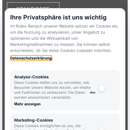
STANDORTE
Ihre Privatsphäre ist uns wichtig
TELEFON:
+49 8386 3729790
Im Rolex-Bereich unserer Website setzen wir Cookies ein,
um die Nutzung zu analysieren, unser Angebot zu
ZUM
KONTAKTFORMULAR
optimieren und die Wirksamkeit von
Marketingmaßnahmen zu messen. Sie können selbst
entscheiden, ob Sie diese Cookies zulassen möchten.
HOLLFELDER
Datenschutzerklärung
NEWSLETTER
Analyse-Cookies
Diese Cookies helfen uns zu verstehen, wie
Besucher unsere Website nutzen, um Inhalte
und Funktionen zu verbessern. Die Daten
JETZT ANMELDEN UND KEINE
werden anonymisiert verarbeitet.
NEUIGKEITEN MEHR VERPASSEN.
Mehr anzeigen
ANMELDEN
Marketing-Cookies
Diese Cookies ermöglichen es uns, die