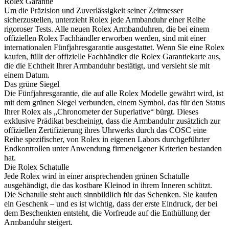
Rolex
Garantie
Um die Präzision und Zuverlässigkeit seiner Zeitmesser
sicherzustellen, unterzieht
Rolex
jede Armbanduhr einer Reihe
rigoroser Tests. Alle neuen
Rolex
Armbanduhren, die bei einem
offiziellen
Rolex
Fachhändler erworben werden, sind mit einer
internationalen Fünfjahres­garantie ausgestattet. Wenn Sie eine
Rolex
kaufen, füllt der offizielle Fachhändler die
Rolex
Garantiekarte aus,
die die Echtheit Ihrer Armbanduhr bestätigt, und versieht sie mit
einem Datum.
Das grüne Siegel
Die Fünfjahresgarantie, die auf alle
Rolex
Modelle gewährt wird, ist
mit dem grünen Siegel verbunden, einem Symbol, das für den Status
Ihrer
Rolex
als „Chronometer der Superlative“ bürgt. Dieses
exklusive Prädikat bescheinigt, dass die Armbanduhr zusätzlich zur
offiziellen Zertifizierung ihres Uhrwerks durch das COSC eine
Reihe spezifischer, von
Rolex
in eigenen Labors durchgeführter
Endkontrollen unter Anwendung firmeneigener Kriterien bestanden
hat.
Die
Rolex
Schatulle
Jede
Rolex
wird in einer ansprechenden grünen Schatulle
ausgehändigt, die das kostbare Kleinod in ihrem Inneren schützt.
Die Schatulle steht auch sinnbildlich für das Schenken. Sie kaufen
ein Geschenk – und es ist wichtig, dass der erste Eindruck, der bei
dem Beschenkten entsteht, die Vorfreude auf die Enthüllung der
Armbanduhr steigert.