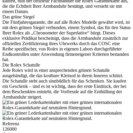
kaufen, füllt der offizielle Fachhändler die
Rolex
Garantiekarte aus,
die die Echtheit Ihrer Armbanduhr bestätigt, und versieht sie mit
einem Datum.
Das grüne Siegel
Die Fünfjahresgarantie, die auf alle
Rolex
Modelle gewährt wird, ist
mit dem grünen Siegel verbunden, einem Symbol, das für den Status
Ihrer
Rolex
als „Chronometer der Superlative“ bürgt. Dieses
exklusive Prädikat bescheinigt, dass die Armbanduhr zusätzlich zur
offiziellen Zertifizierung ihres Uhrwerks durch das COSC eine
Reihe spezifischer, von
Rolex
in eigenen Labors durchgeführter
Endkontrollen unter Anwendung firmeneigener Kriterien bestanden
hat.
Die
Rolex
Schatulle
Jede
Rolex
wird in einer ansprechenden grünen Schatulle
ausgehändigt, die das kostbare Kleinod in ihrem Inneren schützt.
Die Schatulle steht auch sinnbildlich für das Schenken. Sie kaufen
ein Geschenk – und es ist wichtig, dass der erste Eindruck, der bei
dem Beschenkten entsteht, die Vorfreude auf die Enthüllung der
Armbanduhr steigert.
Referenz
126000