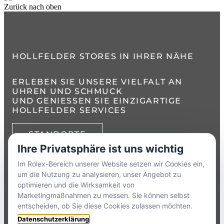
Zurück nach oben
HOLLFELDER STORES IN IHRER NÄHE
ERLEBEN SIE UNSERE VIELFALT AN
UHREN UND SCHMUCK
UND GENIESSEN SIE EINZIGARTIGE H
OLLFELDER SERVICES
STANDORTE
Ihre Privatsphäre ist uns wichtig
TELEFON:
+49 8386 3729790
Im Rolex-Bereich unserer Website setzen wir Cookies ein,
um die Nutzung zu analysieren, unser Angebot zu
ZUM
KONTAKTFORMULAR
optimieren und die Wirksamkeit von
Marketingmaßnahmen zu messen. Sie können selbst
entscheiden, ob Sie diese Cookies zulassen möchten.
HOLLFELDER
Datenschutzerklärung