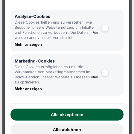
NEWSLETTER
Analyse-Cookies
Diese Cookies helfen uns zu verstehen, wie
Besucher unsere Website nutzen, um Inhalte
und Funktionen zu verbessern. Die Daten
JETZT ANMELDEN UND KEINE
werden anonymisiert verarbeitet.
NEUIGKEITEN MEHR VERPASSEN.
Mehr anzeigen
ANMELDEN
Marketing-Cookies
Diese Cookies ermöglichen es uns, die
Wirksamkeit von Marketingmaßnahmen im
Rolex-Bereich unserer Website zu messen und
zu optimieren.
Mehr anzeigen
ATELIERS
IMPRESSUM
Alle akzeptieren
DATENSCHUTZBESTIMMUNGEN
AGB
Alle ablehnen
WIDERRUF