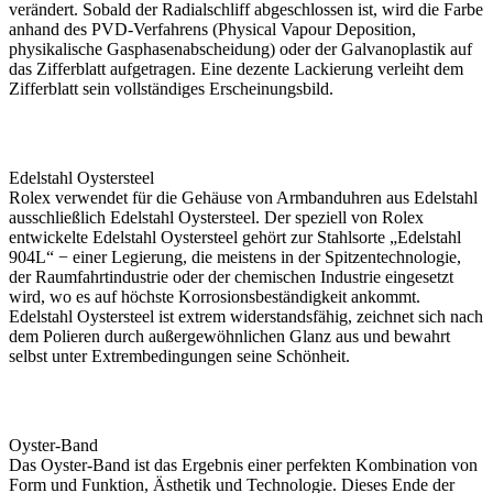
verändert. Sobald der Radialschliff abgeschlossen ist, wird die Farbe
anhand des PVD-Verfahrens (Physical Vapour Deposition,
physikalische Gasphasen­abscheidung) oder der Galvanoplastik auf
das Zifferblatt aufgetragen. Eine dezente Lackierung verleiht dem
Zifferblatt sein vollständiges Erscheinungsbild.
Edelstahl Oystersteel
Rolex
verwendet für die Gehäuse von Armbanduhren aus Edelstahl
ausschließlich Edelstahl Oystersteel. Der speziell von
Rolex
entwickelte Edelstahl Oystersteel gehört zur Stahlsorte „Edelstahl
904L“ − einer Legierung, die meistens in der Spitzen­technologie,
der Raumfahrt­industrie oder der chemischen Industrie eingesetzt
wird, wo es auf höchste Korrosions­beständigkeit ankommt.
Edelstahl Oystersteel ist extrem widerstandsfähig, zeichnet sich nach
dem Polieren durch außergewöhnlichen Glanz aus und bewahrt
selbst unter Extrem­bedingungen seine Schönheit.
Oyster-Band
Das Oyster-Band ist das Ergebnis einer perfekten Kombination von
Form und Funktion, Ästhetik und Technologie. Dieses Ende der