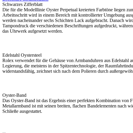
Schwarzes Zifferblatt
Die für die Modelllinie Oyster Perpetual kreierten Farbtöne liegen zu
Arbeitsschritt wird in einem Bereich mit kontrollierter Umgebung aus
werden nacheinander sechs Schichten Lack aufgebracht. Danach wird 
Tampondruck die verschiedenen Beschriftungen aufgedruckt, währen
das Uhrwerk aufgesetzt werden.
Edelstahl Oystersteel
Rolex
verwendet für die Gehäuse von Armbanduhren aus Edelstahl auss
Legierung, die meistens in der Spitzen­technologie, der Raumfahrt­ind
widerstandsfähig, zeichnet sich nach dem Polieren durch außergewöh
Oyster-Band
Das Oyster-Band ist das Ergebnis einer perfekten Kombination von F
Metallarmband ist mit seinen breiten, flachen Bandelementen nach wie
Schließe ausgestattet.