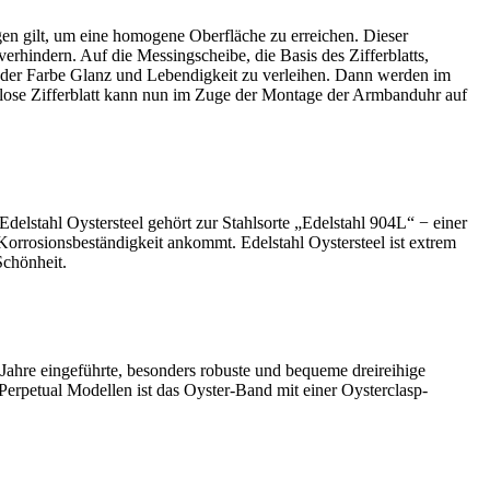
agen gilt, um eine homogene Oberfläche zu erreichen. Dieser
rhindern. Auf die Messingscheibe, die Basis des Zifferblatts,
m der Farbe Glanz und Lebendigkeit zu verleihen. Dann werden im
ose Zifferblatt kann nun im Zuge der Montage der Armbanduhr auf
Edelstahl Oystersteel gehört zur Stahlsorte „Edelstahl 904L“ − einer
 Korrosions­beständigkeit ankommt. Edelstahl Oystersteel ist extrem
Schönheit.
Jahre eingeführte, besonders robuste und bequeme dreireihige
Perpetual Modellen ist das Oyster-Band mit einer Oysterclasp-