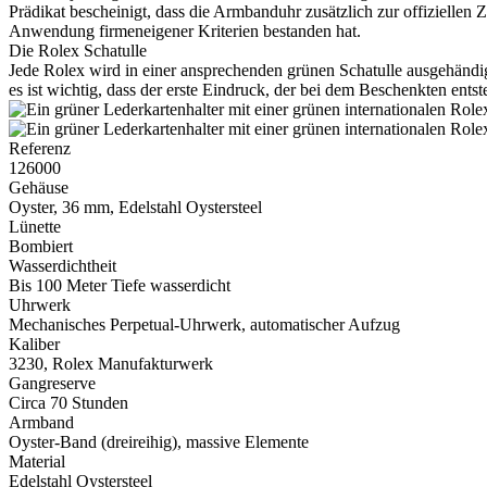
Prädikat bescheinigt, dass die Armbanduhr zusätzlich zur offiziellen
Anwendung firmeneigener Kriterien bestanden hat.
Die
Rolex
Schatulle
Jede
Rolex
wird in einer ansprechenden grünen Schatulle ausgehändigt
es ist wichtig, dass der erste Eindruck, der bei dem Beschenkten ents
Referenz
126000
Gehäuse
Oyster, 36 mm, Edelstahl Oystersteel
Lünette
Bombiert
Wasserdichtheit
Bis 100 Meter Tiefe wasserdicht
Uhrwerk
Mechanisches Perpetual-Uhrwerk, automatischer Aufzug
Kaliber
3230,
Rolex
Manufakturwerk
Gangreserve
Circa 70 Stunden
Armband
Oyster-Band (dreireihig), massive Elemente
Material
Edelstahl Oystersteel