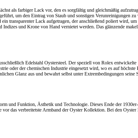
nächst als farbiger Lack vor, den es sorgfältig und gleichmäßig aufzutr
geführt, um den Eintrag von Staub und sonstigen Verunreinigungen zu ve
ein transparenter Lack aufgetragen, der anschließend poliert wird, u
d Indizes und Krone von Hand vernietet werden. Das glänzende makell
chließlich Edelstahl Oystersteel. Der speziell von
Rolex
entwickelte 
ustrie oder der chemischen Industrie eingesetzt wird, wo es auf höchste
nlichen Glanz aus und bewahrt selbst unter Extrem­bedingungen seine 
orm und Funktion, Ästhetik und Technologie. Dieses Ende der 1930er­-
 vor das verbreitetste Armband der Oyster Kollektion. Bei den Oyster 