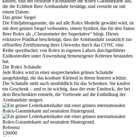
kaufen, füllt der offizielle Fachhändler die
Rolex
Garantiekarte aus,
die die Echtheit Ihrer Armbanduhr bestätigt, und versieht sie mit
einem Datum.
Das grüne Siegel
Die Fünfjahresgarantie, die auf alle
Rolex
Modelle gewährt wird, ist
mit dem grünen Siegel verbunden, einem Symbol, das für den Status
Ihrer
Rolex
als „Chronometer der Superlative“ bürgt. Dieses
exklusive Prädikat bescheinigt, dass die Armbanduhr zusätzlich zur
offiziellen Zertifizierung ihres Uhrwerks durch das COSC eine
Reihe spezifischer, von
Rolex
in eigenen Labors durchgeführter
Endkontrollen unter Anwendung firmeneigener Kriterien bestanden
hat.
Die
Rolex
Schatulle
Jede
Rolex
wird in einer ansprechenden grünen Schatulle
ausgehändigt, die das kostbare Kleinod in ihrem Inneren schützt.
Die Schatulle steht auch sinnbildlich für das Schenken. Sie kaufen
ein Geschenk – und es ist wichtig, dass der erste Eindruck, der bei
dem Beschenkten entsteht, die Vorfreude auf die Enthüllung der
Armbanduhr steigert.
Referenz
126000