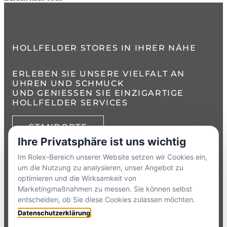
HOLLFELDER STORES IN IHRER NÄHE
ERLEBEN SIE UNSERE VIELFALT AN
UHREN UND SCHMUCK
UND GENIESSEN SIE EINZIGARTIGE H
OLLFELDER SERVICES
STANDORTE
Ihre Privatsphäre ist uns wichtig
TELEFON:
+49 8386 3729790
Im Rolex-Bereich unserer Website setzen wir Cookies ein,
um die Nutzung zu analysieren, unser Angebot zu
ZUM
KONTAKTFORMULAR
optimieren und die Wirksamkeit von
Marketingmaßnahmen zu messen. Sie können selbst
entscheiden, ob Sie diese Cookies zulassen möchten.
HOLLFELDER
Datenschutzerklärung