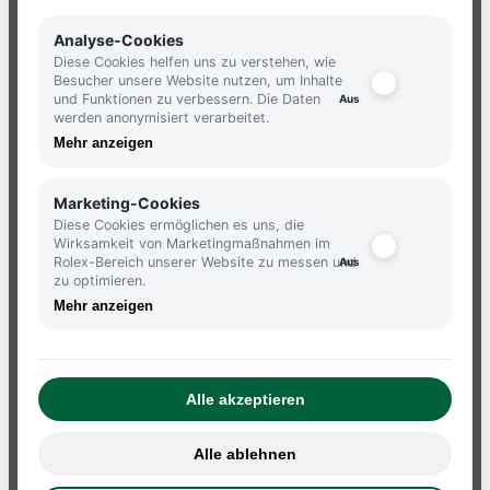
NEWSLETTER
Analyse-Cookies
Diese Cookies helfen uns zu verstehen, wie
Besucher unsere Website nutzen, um Inhalte
und Funktionen zu verbessern. Die Daten
JETZT ANMELDEN UND KEINE
werden anonymisiert verarbeitet.
NEUIGKEITEN MEHR VERPASSEN.
Mehr anzeigen
ANMELDEN
Marketing-Cookies
Diese Cookies ermöglichen es uns, die
Wirksamkeit von Marketingmaßnahmen im
Rolex-Bereich unserer Website zu messen und
zu optimieren.
Mehr anzeigen
ATELIERS
IMPRESSUM
Alle akzeptieren
DATENSCHUTZBESTIMMUNGEN
AGB
Alle ablehnen
WIDERRUF