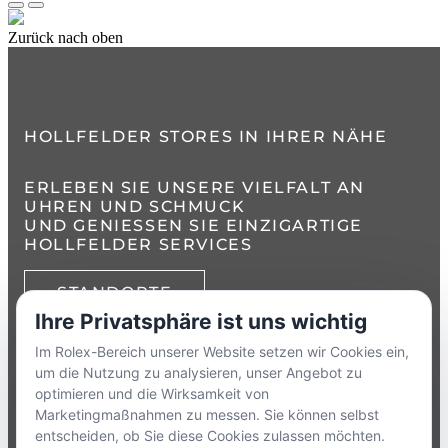
Zurück nach oben
HOLLFELDER STORES IN IHRER NÄHE
ERLEBEN SIE UNSERE VIELFALT AN
UHREN UND SCHMUCK
UND GENIESSEN SIE EINZIGARTIGE H
OLLFELDER SERVICES
STANDORTE
Ihre Privatsphäre ist uns wichtig
TELEFON:
+49 8386 3729790
Im Rolex-Bereich unserer Website setzen wir Cookies ein,
um die Nutzung zu analysieren, unser Angebot zu
ZUM
KONTAKTFORMULAR
optimieren und die Wirksamkeit von
Marketingmaßnahmen zu messen. Sie können selbst
entscheiden, ob Sie diese Cookies zulassen möchten.