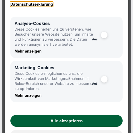
HOLLFELDER
Datenschutzerklärung
NEWSLETTER
Analyse-Cookies
Diese Cookies helfen uns zu verstehen, wie
Besucher unsere Website nutzen, um Inhalte
und Funktionen zu verbessern. Die Daten
JETZT ANMELDEN UND KEINE
werden anonymisiert verarbeitet.
NEUIGKEITEN MEHR VERPASSEN.
Mehr anzeigen
ANMELDEN
Marketing-Cookies
Diese Cookies ermöglichen es uns, die
Wirksamkeit von Marketingmaßnahmen im
Rolex-Bereich unserer Website zu messen und
zu optimieren.
Mehr anzeigen
ATELIERS
IMPRESSUM
Alle akzeptieren
DATENSCHUTZBESTIMMUNGEN
AGB