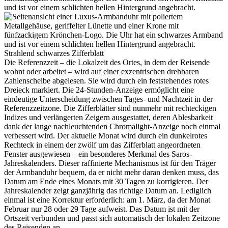
Strahlend schwarzes Zifferblatt
Die Referenzzeit – die Lokalzeit des Ortes, in dem der Reisende
wohnt oder arbeitet – wird auf einer exzentrischen drehbaren
Zahlenscheibe abgelesen. Sie wird durch ein feststehendes rotes
Dreieck markiert. Die 24-Stunden-Anzeige ermöglicht eine
eindeutige Unterscheidung zwischen Tages- und Nachtzeit in der
Referenz­zeitzone. Die Zifferblätter sind nunmehr mit rechteckigen
Indizes und verlängerten Zeigern ausgestattet, deren Ablesbarkeit
dank der lange nachleuchtenden Chromalight-Anzeige noch einmal
verbessert wird. Der aktuelle Monat wird durch ein dunkelrotes
Rechteck in einem der zwölf um das Zifferblatt angeordneten
Fenster ausgewiesen – ein besonderes Merkmal des Saros-
Jahreskalenders. Dieser raffinierte Mechanismus ist für den Träger
der Armbanduhr bequem, da er nicht mehr daran denken muss, das
Datum am Ende eines Monats mit 30 Tagen zu korrigieren. Der
Jahreskalender zeigt ganzjährig das richtige Datum an. Lediglich
einmal ist eine Korrektur erforderlich: am 1. März, da der Monat
Februar nur 28 oder 29 Tage aufweist. Das Datum ist mit der
Ortszeit verbunden und passt sich automatisch der lokalen Zeitzone
des Reisenden an.