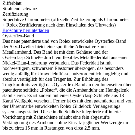
Zifferblatt
Strahlend schwarz
Zertifizierung
Superlative Chronometer (offizielle Zertifizierung als Chronometer
+
Rolex
Zertifizierung nach dem Einschalen des Uhrwerks)
Broschüre herunterladen
Oysterflex-Band
Das neue patentierte und von
Rolex
entwickelte Oysterflex-Band
der Sky‑Dweller bietet eine sportliche Alternative zum
Metallarmband. Das Band ist mit dem Gehäuse und der
Oysterclasp-Schließe durch ein flexibles Metallfederblatt aus einer
Nickel-Titan-Legierung verbunden. Das Federblatt ist mit
hochwertigem, schwarzem Elastomer überzogen, das besonders
wenig anfällig für Umwelt­einflüsse, außerordentlich langlebig und
absolut verträglich für den Träger ist. Zur Erhöhung des
Tragekomforts verfügt das Oysterflex-Band an den Innenseiten über
patentierte seitliche „Polster“, die die Armbanduhr am Handgelenk
stabilisieren. Es ist zudem mit einer Oysterclasp-Schließe aus 18
Karat Weißgold versehen. Ferner ist es mit dem patentierten und von
der Uhrenmarke entwickelten
Rolex
Glidelock-Verlängerungs­­
system ausgestattet. Diese in die Schließe integrierte raffinierte
Vorrichtung mit Zahnschiene erlaubt eine fein abgestufte
Verlängerung des Armbands ohne Einsatz jeglicher Werkzeuge um
bis zu circa 15 mm in Rastungen von circa 2,5 mm.